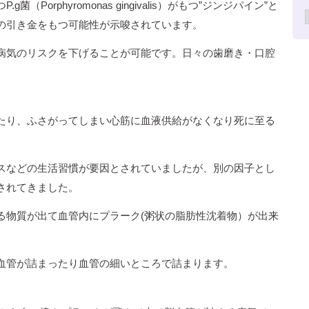
orphyromonas gingivalis）がもつ”ジンジパイン”と
の引き金をもつ可能性が示唆されています。
病気のリスクを下げることが可能です。日々の歯磨き・口腔
たり、ふさがってしまい心筋に血液供給がなくなり死に至る
スなどの生活習慣が要因とされていましたが、別の因子とし
されてきました。
る物質が出て血管内にプラーク(粥状の脂肪性沈着物）が出来
血管が詰まったり血管の細いところで詰まります。