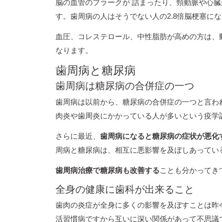
脳の血管のプラークが 詰まったり、頸動脈や心
す。歯周病の人はそうでない人の2.8倍脳梗塞に
血圧、コレステロール、中性脂肪が高めの方は、
なります。
歯周病と糖尿病
歯周病は糖尿病の合併症の一つ
歯周病は以前から、糖尿病の合併症の一つと言わ
肉炎や歯周炎にかかっている人が多いという疫学
さらに最近、
歯周病になると糖尿病の症状が悪化
周病と糖尿病は、相互に悪影響を及ぼしあってい
歯周病治療で糖尿病も改善する
ことも分かってき
全身の健康に歯科が出来ること
歯肉の炎症が全身に多くの影響を及ぼすことは昨
活習慣病ですから互いに深い関係があって不思議