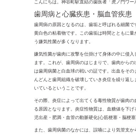
こんにちは。神谷町駅直結の歯医者「虎ノ門ワー
歯周病と心臓疾患・脳血管疾患
歯周病の原因となるのは、歯垢と呼ばれる細菌で
黄白色の粘着物です。この歯垢は時間とともに量
う嫌気性菌が多くなります。
嫌気性菌が歯肉に攻撃を仕掛けて身体の中に侵入
ます。これが、歯周病のはじまりで、歯肉からの
は歯周病菌と白血球の戦いの証です。出血をその
んどんと歯周組織を破壊していき炎症を繰り返し
いているということです。
その際、炎症によって出てくる毒性物質が歯肉の
る原因となります。炎症性物質は、血糖値を下げる
児出産・肥満・血管の動脈硬化(心筋梗塞・脳梗塞
また、歯周病菌のなかには、誤嚥により気管支か