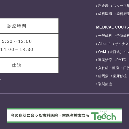
料金表
スタッフ
歯科医師
歯科衛
診療時間
MEDICAL COUR
一般歯科
予防歯
9:30～13:00
All-on-4
サイナス
14:00～18:30
OAM（大口式）イ
審美治療
PMTC
休診
入れ歯・義歯
口
歯周病
歯牙移植
す
顎関節症