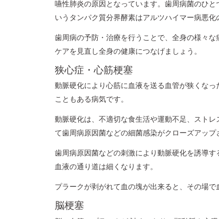
嚥性肺炎の原因となっています。歯周病菌のひとつP.g菌（P
いうタンパク質分界酵素はアルツハイマー病悪化
歯周病の予防・治療を行うことで、全身の様々な
ケアを見直し全身の健康につなげましょう。
狭心症・心筋梗塞
動脈硬化により心筋に血液を送る血管が狭くなっ
こともある病気です。
動脈硬化は、不適切な食生活や運動不足、ストレ
て歯周病原因菌などの細菌感染がクローズアップ
歯周病原因菌などの刺激により動脈硬化を誘導す
血液の通り道は細くなります。
プラークが剥がれて血の塊が出来ると、その場で
脳梗塞