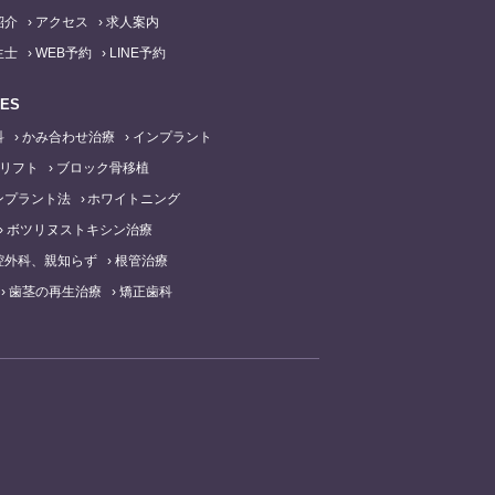
紹介
アクセス
求人案内
生士
WEB予約
LINE予約
SES
科
かみ合わせ治療
インプラント
リフト
ブロック骨移植
ンプラント法
ホワイトニング
ボツリヌストキシン治療
腔外科、親知らず
根管治療
歯茎の再生治療
矯正歯科