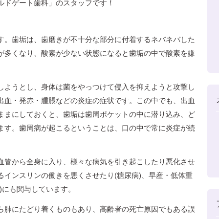
ルドゲート歯科」のスタッフです！
す。歯垢は、歯磨きが不十分な部分に付着するネバネバした
が多くなり、酸素が少ない状態になると歯垢の中で酸素を嫌
しようとし、身体は菌をやっつけて侵入を抑えようと攻撃し
出血・発赤・腫脹などの炎症の症状です。この中でも、出血
ままにしておくと、歯垢は歯周ポケットの中に潜り込み、ど
ます。歯周病が起こるということは、口の中で常に炎症が続
血管から全身に入り、様々な病気を引き起こしたり悪化させ
インスリンの働きを悪くさせたり(糖尿病)、早産・低体重
)にも関与しています。
ら肺にたどり着くものもあり、高齢者の死亡原因でもある誤