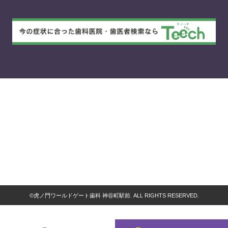
©虎ノ門ワールドゲート歯科 神谷町駅前. ALL RIGHTS RESERVED.