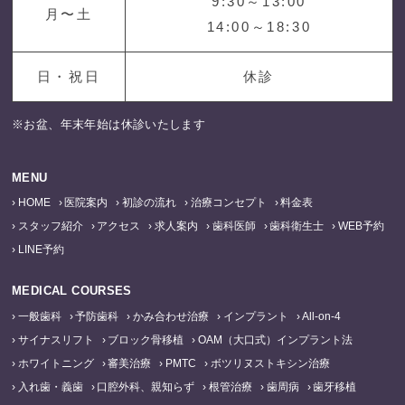
9:30～13:00
月〜土
14:00～18:30
日・祝日
休診
※お盆、年末年始は休診いたします
MENU
HOME
医院案内
初診の流れ
治療コンセプト
料金表
スタッフ紹介
アクセス
求人案内
歯科医師
歯科衛生士
WEB予約
LINE予約
MEDICAL COURSES
一般歯科
予防歯科
かみ合わせ治療
インプラント
All-on-4
サイナスリフト
ブロック骨移植
OAM（大口式）インプラント法
ホワイトニング
審美治療
PMTC
ボツリヌストキシン治療
入れ歯・義歯
口腔外科、親知らず
根管治療
歯周病
歯牙移植